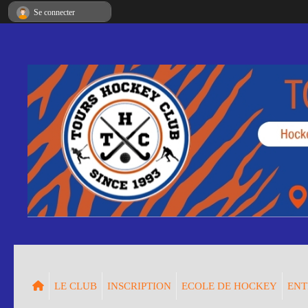
Panneau de gestion des cookies
Se connecter
LE CLUB
INSCRIPTION
ECOLE DE HOCKEY
ENT