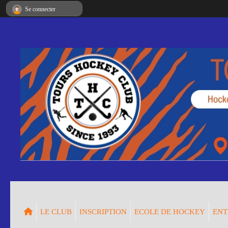
Panneau de gestion des cookies
Se connecter
LE CLUB
INSCRIPTION
ECOLE DE HOCKEY
ENT