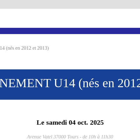
nés en 2012 et 2013)
EMENT U14 (nés en 2012 
Le
samedi
04
oct.
2025
Avenue Vatel
37000
Tours
- de 10h à 11h30