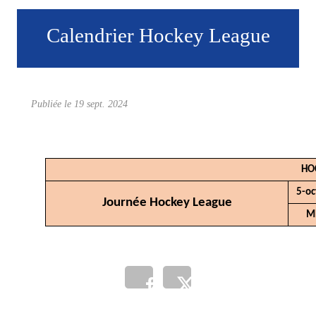
Calendrier Hockey League
Publiée le
19 sept. 2024
HO
5-oc
Journée Hockey League
M